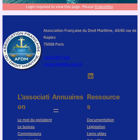
Login required to view this page. Please
S’identifier
.
Association Française du Droit Maritime, 43/45 rue de
Naples
75008 Paris
+33153677710
contact@afdm.asso.fr
LinkedIn
L’associati
Annuaires
Ressource
on
s
Le mot du président
Documentation
Le bureau
Législation
Commissions
Liens utiles