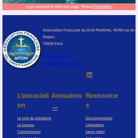
Login required to view this page. Please
S’identifier
.
Association Française du Droit Maritime, 43/45 rue de
Naples
75008 Paris
+33153677710
contact@afdm.asso.fr
LinkedIn
L’associati
Annuaires
Ressource
on
s
Le mot du président
Documentation
Le bureau
Législation
Commissions
Liens utiles