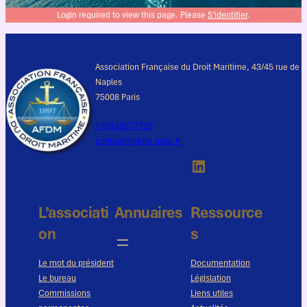
Login required to view this page. Please
S’identifier
.
Association Française du Droit Maritime, 43/45 rue de
Naples
75008 Paris
+33153677710
contact@afdm.asso.fr
LinkedIn
L’associati
Annuaires
Ressource
on
s
Le mot du président
Documentation
Le bureau
Législation
Commissions
Liens utiles