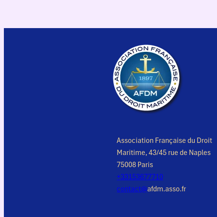
Association Française du Droit
Maritime, 43/45 rue de Naples
75008 Paris
+33153677710
contact@
afdm.asso.fr