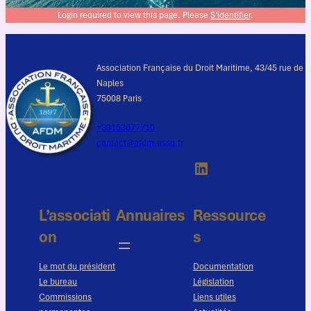
Login required to view this page. Please
S’identifier
.
Association Française du Droit Maritime, 43/45 rue de
Naples
75008 Paris
+33153677710
contact@afdm.asso.fr
LinkedIn
L’associati
Annuaires
Ressource
on
s
Le mot du président
Documentation
Le bureau
Législation
Commissions
Liens utiles