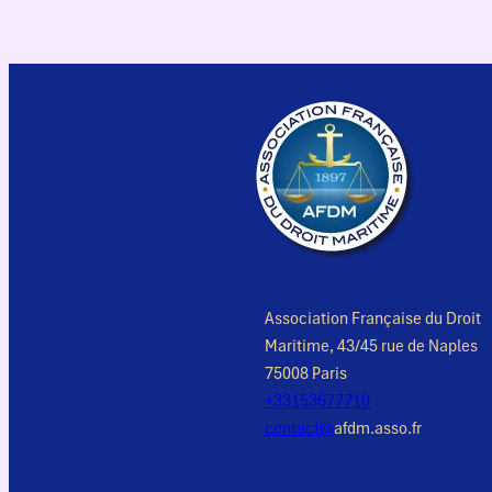
Association Française du Droit
Maritime, 43/45 rue de Naples
75008 Paris
+33153677710
contact@
afdm.asso.fr