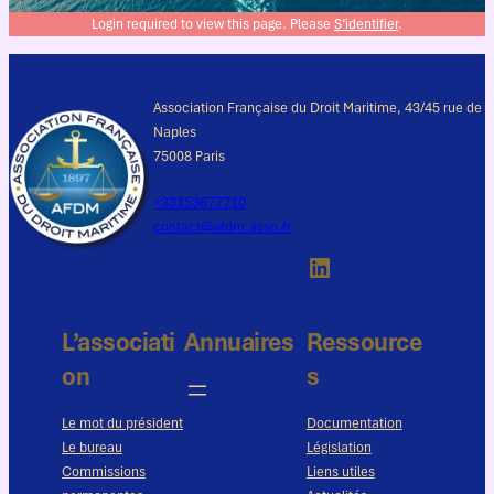
Login required to view this page. Please
S’identifier
.
Association Française du Droit Maritime, 43/45 rue de
Naples
75008 Paris
+33153677710
contact@afdm.asso.fr
LinkedIn
L’associati
Annuaires
Ressource
on
s
Le mot du président
Documentation
Le bureau
Législation
Commissions
Liens utiles