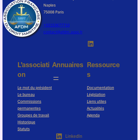
Naples
75008 Paris
+33153677710
contact@afdm.asso.fr
LinkedIn
L’associati
Annuaires
Ressource
on
s
Le mot du président
Documentation
Le bureau
Législation
Commissions
Liens utiles
permanentes
Actualités
Groupes de travail
Agenda
Historique
Statuts
LinkedIn