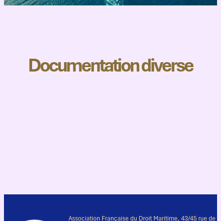
Documentation diverse
Association Française du Droit Maritime, 43/45 rue de