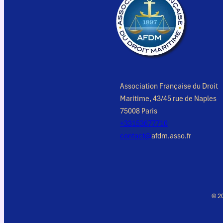
Association Française du Droit
Maritime, 43/45 rue de Naples
75008 Paris
+33153677710
contact@
afdm.asso.fr
© 2