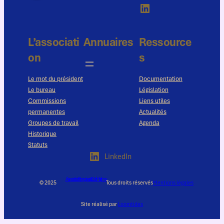
LinkedIn
L’associati
Annuaires
Ressource
on
s
Le mot du président
Documentation
Le bureau
Législation
Commissions
Liens utiles
permanentes
Actualités
Groupes de travail
Agenda
Historique
Statuts
LinkedIn
Association Française du Droit Maritime
© 2025
Tous droits réservés
Mentions légales
Site réalisé par
Loomtides