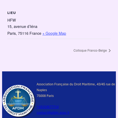
LIEU
HFW
15, avenue d’Iéna
Paris
,
75116
France
+ Google Map
Colloque Franco-Belge
Association Française du Droit Maritime, 43/45 rue de
Naples
75008 Paris
+33153677710
contact@afdm.asso.fr