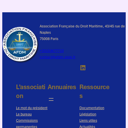
Association Française du Droit Maritime, 43/45 rue de
Naples
75008 Paris
+33153677710
contact@afdm.asso.fr
LinkedIn
L’associati
Annuaires
Ressource
on
s
Le mot du président
Documentation
Le bureau
Législation
Commissions
Liens utiles
permanentes
Actualités